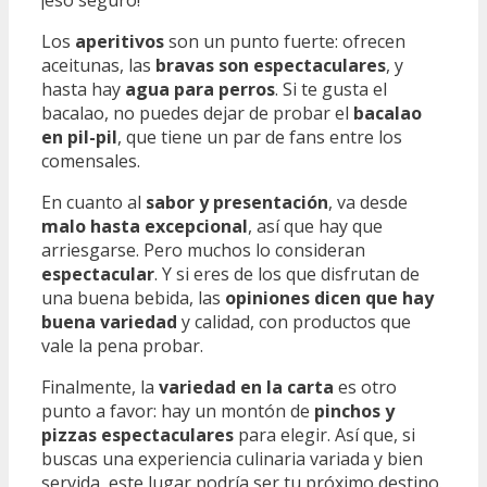
Los
aperitivos
son un punto fuerte: ofrecen
aceitunas, las
bravas son espectaculares
, y
hasta hay
agua para perros
. Si te gusta el
bacalao, no puedes dejar de probar el
bacalao
en pil-pil
, que tiene un par de fans entre los
comensales.
En cuanto al
sabor y presentación
, va desde
malo hasta excepcional
, así que hay que
arriesgarse. Pero muchos lo consideran
espectacular
. Y si eres de los que disfrutan de
una buena bebida, las
opiniones dicen que hay
buena variedad
y calidad, con productos que
vale la pena probar.
Finalmente, la
variedad en la carta
es otro
punto a favor: hay un montón de
pinchos y
pizzas espectaculares
para elegir. Así que, si
buscas una experiencia culinaria variada y bien
servida, este lugar podría ser tu próximo destino.