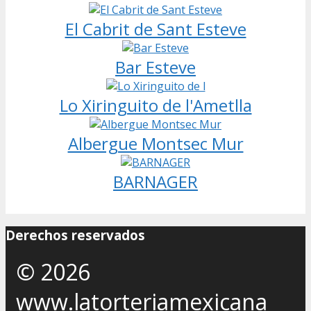
El Cabrit de Sant Esteve
Bar Esteve
Lo Xiringuito de l'Ametlla
Albergue Montsec Mur
BARNAGER
Derechos reservados
© 2026
www.latorteriamexicana