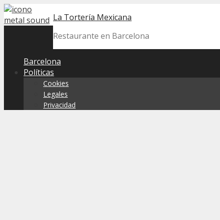
Skip
La Tortería Mexicana
to
content
Restaurante en Barcelona
Barcelona
Políticas
Cookies
Legales
Privacidad