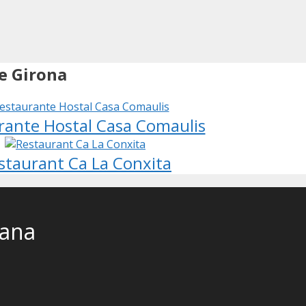
de Girona
rante Hostal Casa Comaulis
staurant Ca La Conxita
cana