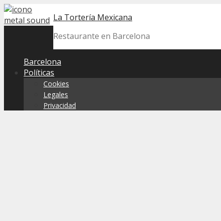
Skip
La Tortería Mexicana
to
content
Restaurante en Barcelona
Barcelona
Políticas
Cookies
Legales
Privacidad