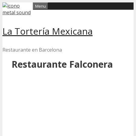
Skip
Menu
to
content
La Tortería Mexicana
Restaurante en Barcelona
Restaurante Falconera