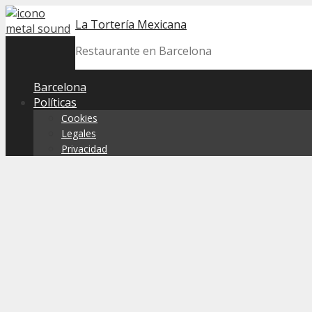
Skip
La Tortería Mexicana
to
content
Restaurante en Barcelona
Barcelona
Políticas
Cookies
Legales
Privacidad