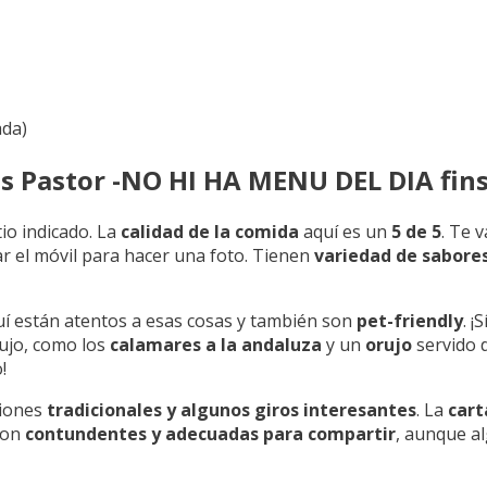
ada)
s Pastor -NO HI HA MENU DEL DIA fin
itio indicado. La
calidad de la comida
aquí es un
5 de 5
. Te 
r el móvil para hacer una foto. Tienen
variedad de sabore
uí están atentos a esas cosas y también son
pet-friendly
. ¡
ujo, como los
calamares a la andaluza
y un
orujo
servido d
!
ciones
tradicionales y algunos giros interesantes
. La
cart
son
contundentes y adecuadas para compartir
, aunque a