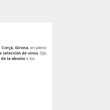
1 Corçà, Girona
, en pleno
e selección de vinos
. Ojo,
 de la abuela
o los