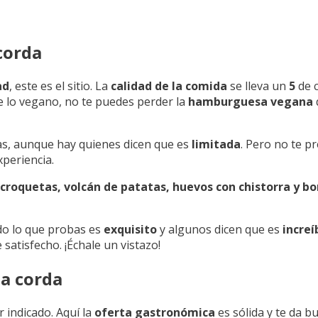
corda
ad
, este es el sitio. La
calidad de la comida
se lleva un
5
de c
de lo vegano, no te puedes perder la
hamburguesa vegana
s, aunque hay quienes dicen que es
limitada
. Pero no te p
xperiencia.
croquetas, volcán de patatas, huevos con chistorra y b
odo lo que probas es
exquisito
y algunos dicen que es
increí
satisfecho. ¡Échale un vistazo!
la corda
 indicado. Aquí la
oferta gastronómica
es sólida y te da b