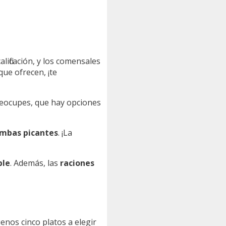
alificación, y los comensales
que ofrecen, ¡te
reocupes, que hay opciones
ombas picantes
. ¡La
ble
. Además, las
raciones
uenos cinco platos a elegir