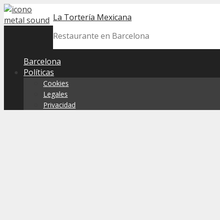
Skip
La Tortería Mexicana
to
content
Restaurante en Barcelona
Barcelona
Políticas
Cookies
Legales
Privacidad