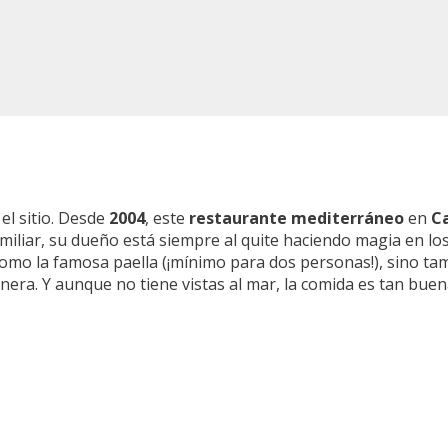
el sitio. Desde
2004
, este
restaurante mediterráneo
en
Ca
iliar, su dueño está siempre al quite haciendo magia en los
como la famosa paella (¡mínimo para dos personas!), sino t
inera. Y aunque no tiene vistas al mar, la comida es tan buena