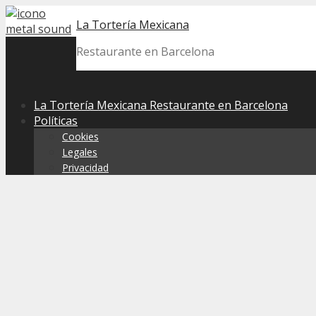
Skip
La Tortería Mexicana
to
content
Restaurante en Barcelona
La Tortería Mexicana Restaurante en Barcelona
Políticas
Cookies
Legales
Privacidad