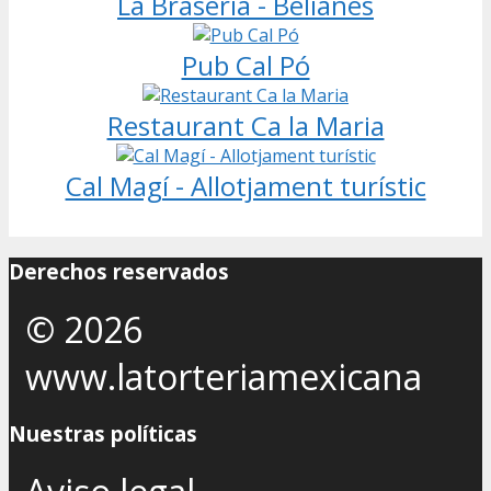
La Braseria - Belianes
Pub Cal Pó
Restaurant Ca la Maria
Cal Magí - Allotjament turístic
Derechos reservados
© 2026
www.latorteriamexicana
Nuestras políticas