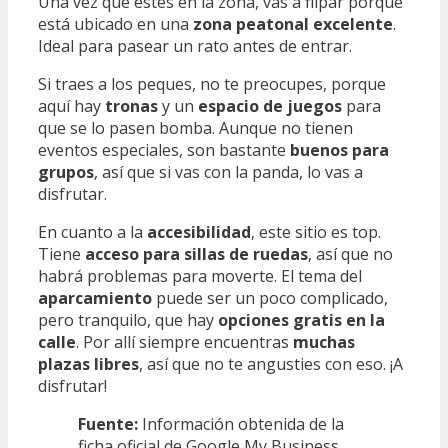
Una vez que estés en la zona, vas a flipar porque
está ubicado en una
zona peatonal excelente
.
Ideal para pasear un rato antes de entrar.
Si traes a los peques, no te preocupes, porque
aquí hay
tronas
y un
espacio de juegos
para
que se lo pasen bomba. Aunque no tienen
eventos especiales, son bastante
buenos para
grupos
, así que si vas con la panda, lo vas a
disfrutar.
En cuanto a la
accesibilidad
, este sitio es top.
Tiene
acceso para sillas de ruedas
, así que no
habrá problemas para moverte. El tema del
aparcamiento
puede ser un poco complicado,
pero tranquilo, que hay
opciones gratis en la
calle
. Por allí siempre encuentras
muchas
plazas libres
, así que no te angusties con eso. ¡A
disfrutar!
Fuente:
Información obtenida de la
ficha oficial de Google My Business.