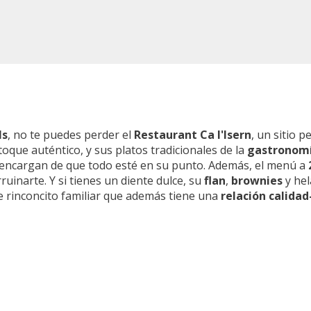
ls
, no te puedes perder el
Restaurant Ca l'Isern
, un sitio p
 toque auténtico, y sus platos tradicionales de la
gastronom
e encargan de que todo esté en su punto. Además, el menú a
ruinarte. Y si tienes un diente dulce, su
flan
,
brownies
y hel
e rinconcito familiar que además tiene una
relación calidad