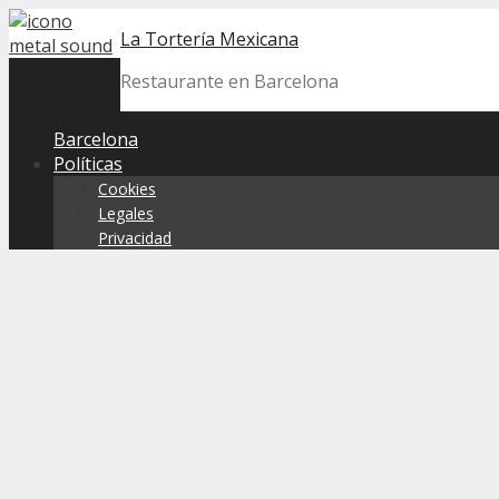
Skip
La Tortería Mexicana
to
content
Restaurante en Barcelona
Barcelona
Políticas
Cookies
Legales
Privacidad