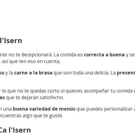
l'Isern
ante no te decepcionará. La comida es
correcta a buena
y se
, así que ten eso en cuenta.
so
y la
carne a la brasa
que son toda una delicia. La
present
r lo que no te quedas corto si quieres acompañar tu comida
as
que te dejarán satisfecho.
en una
buena variedad de menús
que puedes personalizar a
ncuentras algo que te guste.
a l'Isern