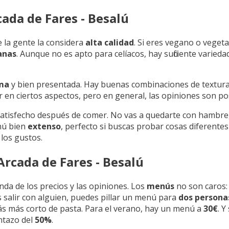
ada de Fares - Besalú
de la gente la considera
alta calidad
. Si eres vegano o vegeta
anas
. Aunque no es apto para celíacos, hay suficiente varied
ima
y bien presentada. Hay buenas combinaciones de textura
n ciertos aspectos, pero en general, las opiniones son pos
 satisfecho después de comer. No vas a quedarte con hambre
nú bien
extenso
, perfecto si buscas probar cosas diferentes
 los gustos.
rcada de Fares - Besalú
nda de los precios y las opiniones. Los
menús
no son caros: 
es salir con alguien, puedes pillar un menú para
dos persona
stás más corto de pasta. Para el verano, hay un menú a
30€
. Y
ntazo del
50%
.