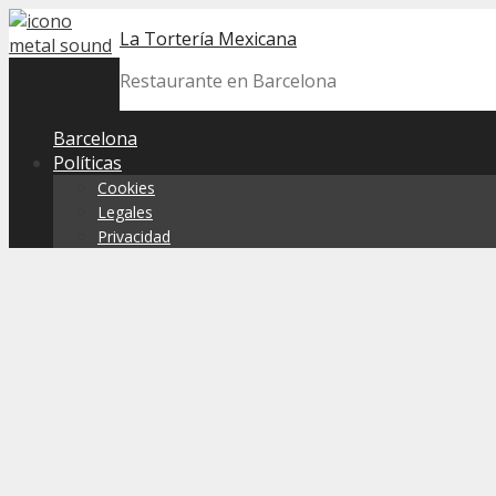
Skip
La Tortería Mexicana
to
content
Restaurante en Barcelona
Barcelona
Políticas
Cookies
Legales
Privacidad