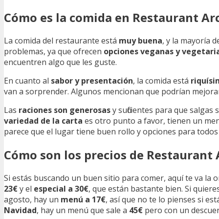
Cómo es la comida en Restaurant Arc
La comida del restaurante está
muy buena
, y la mayoría 
problemas, ya que ofrecen
opciones veganas y vegetari
encuentren algo que les guste.
En cuanto al
sabor y presentación
, la comida está
riquís
van a sorprender. Algunos mencionan que podrían mejorar e
Las
raciones son generosas
y suficientes para que salgas
variedad de la carta
es otro punto a favor, tienen un me
parece que el lugar tiene buen rollo y opciones para todos
Cómo son los precios de Restaurant A
Si estás buscando un buen sitio para comer, aquí te va la o
23€
y el
especial a 30€
, que están bastante bien. Si quier
agosto, hay un
menú a 17€
, así que no te lo pienses si e
Navidad
, hay un menú que sale a
45€
pero con un descue