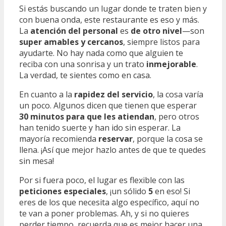
Si estás buscando un lugar donde te traten bien y
con buena onda, este restaurante es eso y más.
La
atención del personal
es
de otro nivel
—son
super amables y cercanos
, siempre listos para
ayudarte. No hay nada como que alguien te
reciba con una sonrisa y un trato
inmejorable
.
La verdad, te sientes como en casa.
En cuanto a la
rapidez del servicio
, la cosa varía
un poco. Algunos dicen que tienen que esperar
30 minutos para que les atiendan
, pero otros
han tenido suerte y han ido sin esperar. La
mayoría recomienda
reservar
, porque la cosa se
llena. ¡Así que mejor hazlo antes de que te quedes
sin mesa!
Por si fuera poco, el lugar es flexible con las
peticiones especiales
, ¡un sólido
5
en eso! Si
eres de los que necesita algo específico, aquí no
te van a poner problemas. Ah, y si no quieres
perder tiempo, recuerda que es mejor hacer una