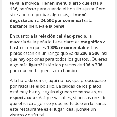
te va la movida. Tienen
menú diario
que está a
13€
, perfecto para cuando el bolsillo ajusta. Pero
si te apetece probar algo más, el
menú
degustación
a
24,50€ por comensal
está
bastante bien, ¡vale la pena!
En cuanto a la
relación calidad-precio
, la
mayoría de la peña lo tiene claro: es
magnífica
y
hasta dicen que es
100% recomendable
. Los
platos están en un rango que va de
20€ a 50€
, así
que hay opciones para todos los gustos. ¿Quieres
algo más ligero? Están los precios de
10€ a 30€
para que no te quedes con hambre.
A la hora de comer, aquí no hay que preocuparse
por rascarse el bolsillo. La calidad de los platos
está muy bien y, según algunos comensales, es
espectacular
. Así que ya sabes, si buscas un sitio
que ofrezca algo rico y que no te deje en la ruina,
este restaurante es el lugar ideal. ¡Échale un
vistazo y disfruta!