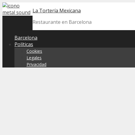
Skip
La Tortería Mexicana
to
content
Restaurante en Barcelona
Barcelona
Políticas
Cookies
Legales
Privacidad