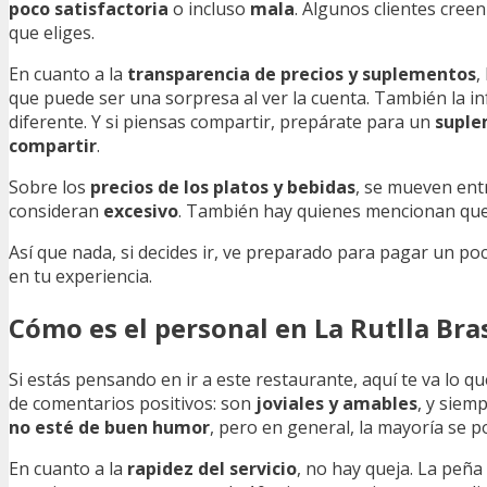
poco satisfactoria
o incluso
mala
. Algunos clientes cree
que eliges.
En cuanto a la
transparencia de precios y suplementos
,
que puede ser una sorpresa al ver la cuenta. También la in
diferente. Y si piensas compartir, prepárate para un
suple
compartir
.
Sobre los
precios de los platos y bebidas
, se mueven en
consideran
excesivo
. También hay quienes mencionan qu
Así que nada, si decides ir, ve preparado para pagar un po
en tu experiencia.
Cómo es el personal en La Rutlla Bra
Si estás pensando en ir a este restaurante, aquí te va lo qu
de comentarios positivos: son
joviales y amables
, y siem
no esté de buen humor
, pero en general, la mayoría se p
En cuanto a la
rapidez del servicio
, no hay queja. La peñ