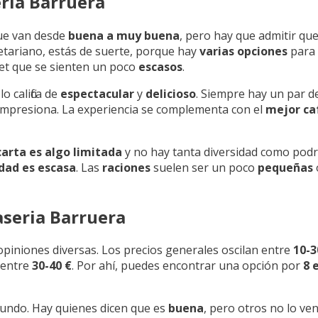
eria Barruera
que van desde
buena a muy buena
, pero hay que admitir qu
getariano, estás de suerte, porque hay
varias opciones
para 
uet que se sienten un poco
escasos
.
o califica de
espectacular
y
delicioso
. Siempre hay un par d
d impresiona. La experiencia se complementa con el
mejor caf
carta es algo limitada
y no hay tanta diversidad como podr
dad es escasa
. Las
raciones
suelen ser un poco
pequeñas
aseria Barruera
 opiniones diversas. Los precios generales oscilan entre
10-3
 entre
30-40 €
. Por ahí, puedes encontrar una opción por
8 
undo. Hay quienes dicen que es
buena
, pero otros no lo ve