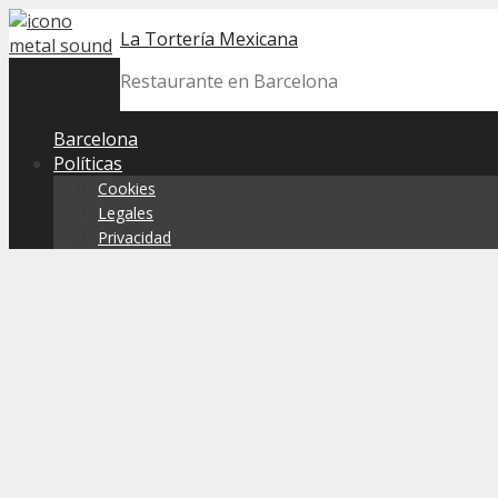
Skip
La Tortería Mexicana
to
content
Restaurante en Barcelona
Barcelona
Políticas
Cookies
Legales
Privacidad