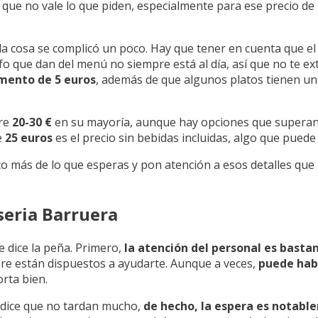
n que no vale lo que piden, especialmente para ese precio de
 la cosa se complicó un poco. Hay que tener en cuenta que e
fo que dan del menú no siempre está al día, así que no te ex
mento de 5 euros
, además de que algunos platos tienen u
tre
20-30 €
en su mayoría, aunque hay opciones que superan
e
25 euros
es el precio sin bebidas incluidas, algo que puede s
co más de lo que esperas y pon atención a esos detalles que
seria Barruera
e dice la peña. Primero,
la atención del personal es basta
pre están dispuestos a ayudarte. Aunque a veces,
puede hab
orta bien.
a dice que no tardan mucho,
de hecho, la espera es notabl