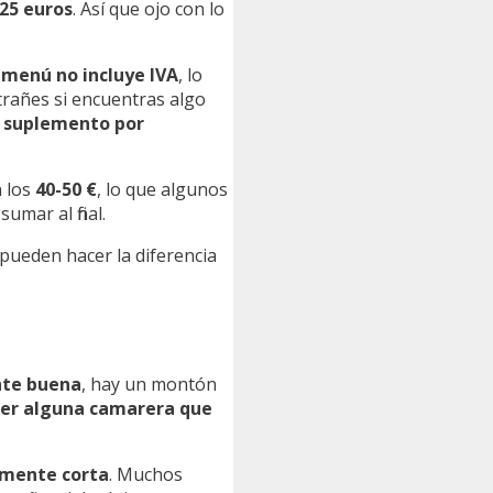
25 euros
. Así que ojo con lo
l
menú no incluye IVA
, lo
trañes si encuentras algo
n
suplemento por
 los
40-50 €
, lo que algunos
umar al final.
 pueden hacer la diferencia
nte buena
, hay un montón
er alguna camarera que
emente corta
. Muchos