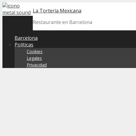
Skip
La Tortería Mexicana
to
content
Restaurante en Barcelona
Barcelona
Políticas
Cookies
Legales
Privacidad