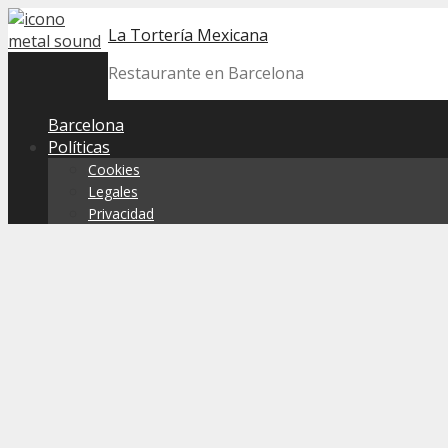
Skip
La Tortería Mexicana
to
content
Restaurante en Barcelona
Barcelona
Políticas
Cookies
Legales
Privacidad