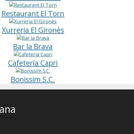
Restaurant El Torn
Xurreria El Gironès
Bar la Brava
Cafetería Capri
Bonissim S.C.
cana