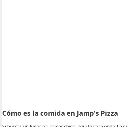
Cómo es la comida en Jamp's Pizza
Si buscas un lugar pa’ comer chido, aquí te va la onda. La
c