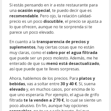
Si estás pensando en ir a este restaurante para
una
ocasión especial
, te puedo decir que es
recomendable
. Pero ojo, la relación calidad-
precio es un poco
discutible
, el precio se ajusta a
lo que ofrecen, aunque no te sorprenda si te
parece un poco elevado.
En cuanto a la
transparencia de precios y
suplementos
, hay ciertas cosas que no están
muy claras, como el
cobro por el agua filtrada
que puede ser un poco molesto. Además, me he
enterado de que su
menú está desactualizado
,
así que puede que te lleves sorpresas.
Ahora, hablemos de los precios. Para
platos y
bebidas
, vas a soltar entre
30 y 40 €
. Sí, suena
elevado
y, en muchos casos, por encima de lo
que uno esperaría. Por ejemplo, el agua de grifo
filtrada
te la venden a 2'70 €
, lo cual se siente un
poco abusivo. En fin, aunque hay opciones
razonables
, no te va a salir barato. Así que