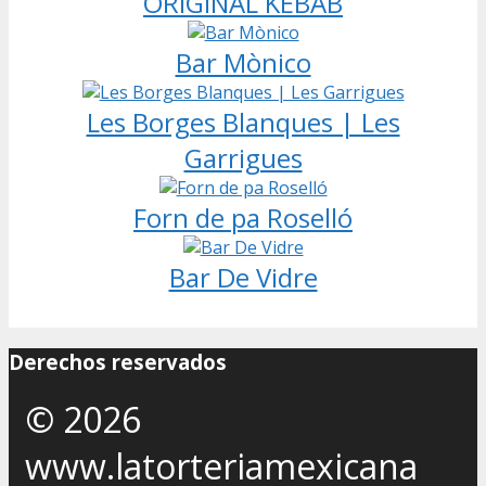
ORIGINAL KEBAB
Bar Mònico
Les Borges Blanques | Les
Garrigues
Forn de pa Roselló
Bar De Vidre
Derechos reservados
© 2026
www.latorteriamexicana