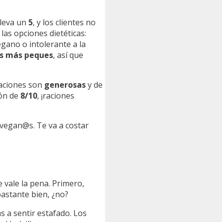
lleva un
5
, y los clientes no
las opciones dietéticas:
egano o intolerante a la
os más peques
, así que
raciones son
generosas
y de
ión de
8/10
, ¡raciones
vegan@s. Te va a costar
 vale la pena. Primero,
bastante bien, ¿no?
as a sentir estafado. Los