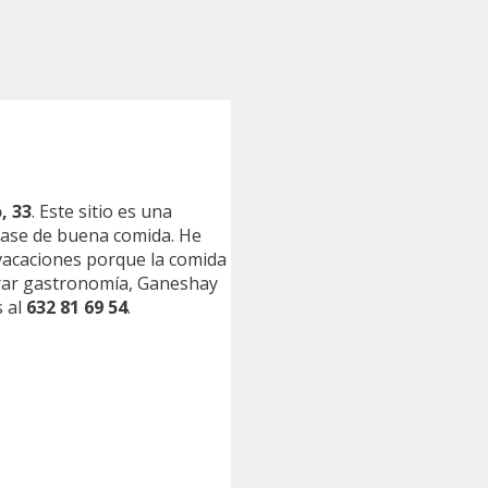
, 33
. Este sitio es una
 base de buena comida. He
 vacaciones porque la comida
orar gastronomía, Ganeshay
s al
632 81 69 54
.