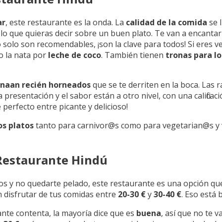
ar
, este restaurante es la onda. La
calidad de la comida
se 
lo que quieras decir sobre un buen plato. Te van a encantar 
solo son recomendables, ¡son la clave para todos! Si eres v
 o la nata por
leche de coco
. También tienen
tronas para l
naan recién horneados
que se te derriten en la boca. Las 
 presentación y el sabor están a otro nivel, con una calificac
perfecto entre picante y delicioso!
s platos
tanto para carnivor@s como para vegetarian@s y 
 Restaurante Hindú
s y no quedarte pelado, este restaurante es una opción que
n disfrutar de tus comidas entre
20-30 €
y
30-40 €
. Eso está 
tante contenta, la mayoría dice que es
buena
, así que no te v