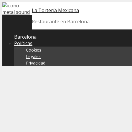
Skip
La Tortería Mexicana
to
content
Restaurante en Barcelona
Barcelona
Políticas
Cookies
Legales
Privacidad