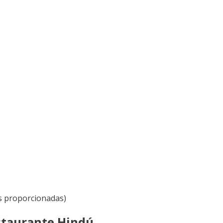
as proporcionadas)
staurante Hindú