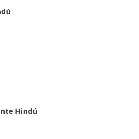
ndú
ante Hindú