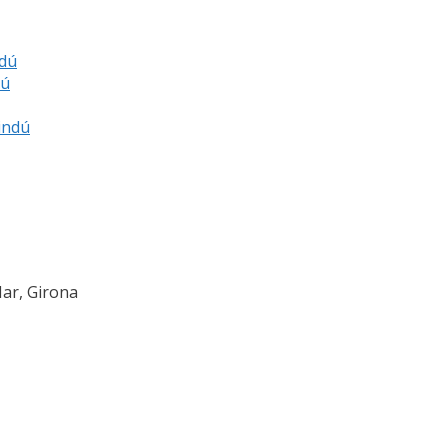
ndú
dú
indú
Mar, Girona