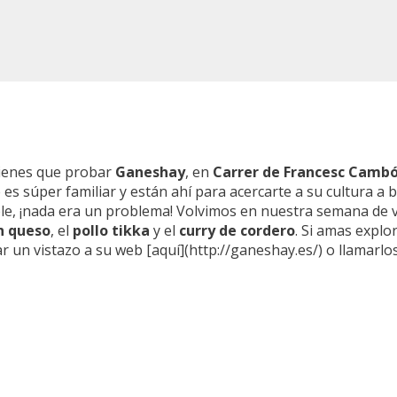
tienes que probar
Ganeshay
, en
Carrer de Francesc Cambó
 es súper familiar y están ahí para acercarte a su cultura a
eíble, ¡nada era un problema! Volvimos en nuestra semana de
n queso
, el
pollo tikka
y el
curry de cordero
. Si amas expl
r un vistazo a su web [aquí](http://ganeshay.es/) o llamarlo