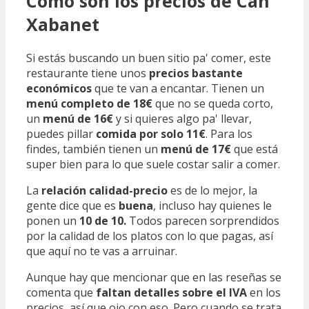
Cómo son los precios de Can
Xabanet
Si estás buscando un buen sitio pa' comer, este
restaurante tiene unos
precios bastante
económicos
que te van a encantar. Tienen un
menú completo de 18€
que no se queda corto,
un
menú de 16€
y si quieres algo pa' llevar,
puedes pillar
comida por solo 11€
. Para los
findes, también tienen un
menú de 17€
que está
super bien para lo que suele costar salir a comer.
La
relación calidad-precio
es de lo mejor, la
gente dice que es
buena
, incluso hay quienes le
ponen un
10 de 10.
Todos parecen sorprendidos
por la calidad de los platos con lo que pagas, así
que aquí no te vas a arruinar.
Aunque hay que mencionar que en las reseñas se
comenta que
faltan detalles sobre el IVA
en los
precios, así que ojo con eso. Pero cuando se trata