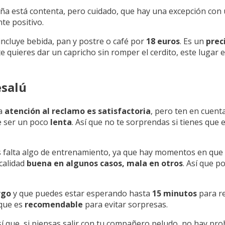
peña está contenta, pero cuidado, que hay una excepción con
te positivo.
 incluye bebida, pan y postre o café por
18 euros
. Es un
prec
i te quieres dar un capricho sin romper el cerdito, este luga
esalú
la
atención al reclamo es satisfactoria
, pero ten en cuenta
e ser un poco
lenta
. Así que no te sorprendas si tienes que
es falta algo de entrenamiento, ya que hay momentos en que
 calidad
buena en algunos casos, mala en otros
. Así que p
rgo
y que puedes estar esperando hasta
15 minutos
para rec
 que es
recomendable
para evitar sorpresas.
Así que, si piensas salir con tu compañero peludo, no hay pr