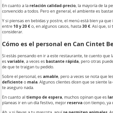
En cuanto a la
relación calidad-precio
, la mayoría de la 
convencido a todos. Pero en general, el ambiente es bastan
Y si piensas en bebidas y postre, el menú está bien ya que
entre
10 y 20 €
o, en algunos casos, hasta
30 €
. Así que, s
considerar.
Cómo es el personal en Can Cintet B
Si estás pensando en ir a este restaurante, te cuento que 
es
variable
, a veces es
bastante rápida
, pero otras pued
de que te traigan tu pedido.
Sobre el personal, es
amable
, pero a veces se nota que l
deficiente
o
mala
. Algunos clientes dicen que se siente la
te aseguro nada.
En cuanto al
tiempo de espera
, muchos opinan que es
la
planeas ir en un día festivo, mejor
reserva
con tiempo, ya
Ah, y si llevas a tu mascota, aquí
se permiten animales
. 