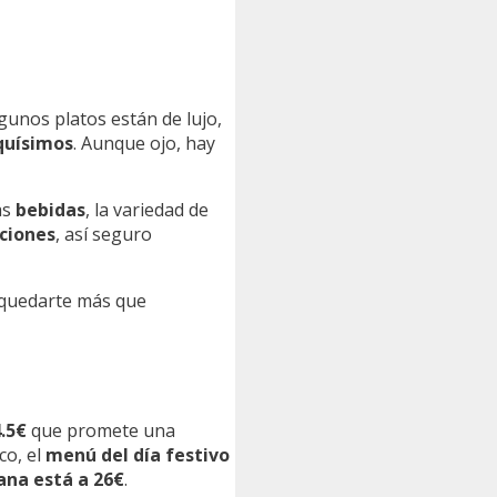
lgunos platos están de lujo,
quísimos
. Aunque ojo, hay
as
bebidas
, la variedad de
ciones
, así seguro
s quedarte más que
.5€
que promete una
co, el
menú del día festivo
ana está a 26€
.