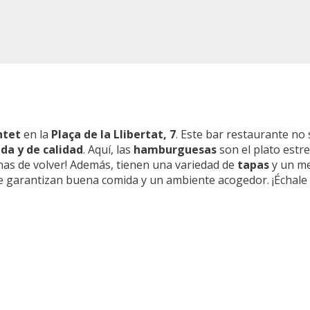
ntet
en la
Plaça de la Llibertat, 7
. Este bar restaurante no 
ida y de calidad
. Aquí, las
hamburguesas
son el plato estre
nas de volver! Además, tienen una variedad de
tapas
y un me
 garantizan buena comida y un ambiente acogedor. ¡Échale u