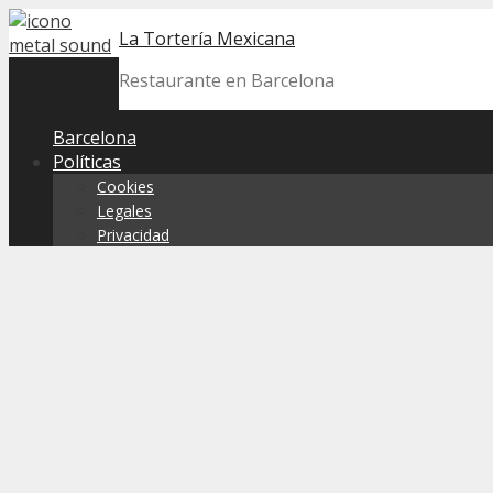
Skip
La Tortería Mexicana
to
content
Restaurante en Barcelona
Barcelona
Políticas
Cookies
Legales
Privacidad