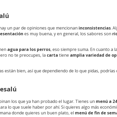
alú
 hay un par de opiniones que mencionan
inconsistencias
. A
resentación
es muy buena, y en general, los sabores son
ri
enen
agua para los perros
, eso siempre suma. En cuanto a l
Pero no te preocupes, la
carta
tiene
amplia variedad de op
as están bien, así que dependiendo de lo que pidas, podría
Besalú
opinan los que ya han probado el lugar. Tienes un
menú a 24
para lo que suele haber por ahí. Si quieres algo más económi
 semana donde quieres un buen plato, el
menú de fin de sem