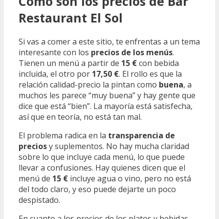
Cómo son los precios de Bar
Restaurant El Sol
Si vas a comer a este sitio, te enfrentas a un tema
interesante con los
precios de los menús
.
Tienen un menú a partir de
15 €
con bebida
incluida, el otro por
17,50 €
. El rollo es que la
relación calidad-precio la pintan como
buena
, a
muchos les parece “muy buena” y hay gente que
dice que está “bien”. La mayoría está satisfecha,
así que en teoría, no está tan mal.
El problema radica en la
transparencia de
precios
y suplementos. No hay mucha claridad
sobre lo que incluye cada menú, lo que puede
llevar a confusiones. Hay quienes dicen que el
menú de
15 €
incluye agua o vino, pero no está
del todo claro, y eso puede dejarte un poco
despistado.
En cuanto a los precios de los platos y bebidas,