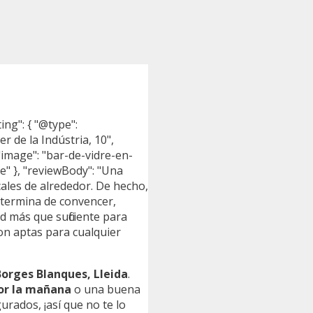
ing": { "@type":
r de la Indústria, 10",
"image": "bar-de-vidre-en-
te" }, "reviewBody": "Una
cales de alrededor. De hecho,
 termina de convencer,
d más que suficiente para
son aptas para cualquier
Borges Blanques, Lleida
.
por la mañana
o una buena
rados, ¡así que no te lo