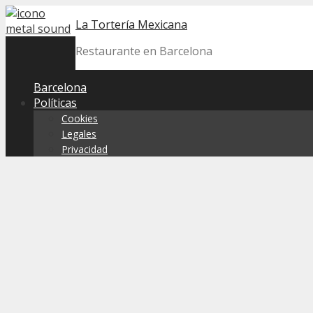
Skip
La Tortería Mexicana
to
content
Restaurante en Barcelona
Barcelona
Políticas
Cookies
Legales
Privacidad