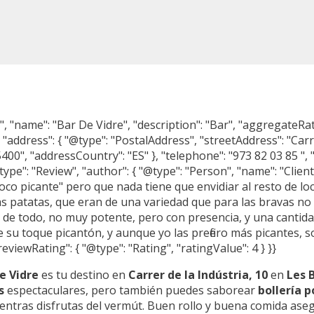
, "name": "Bar De Vidre", "description": "Bar", "aggregateRat
"address": { "@type": "PostalAddress", "streetAddress": "Carre
00", "addressCountry": "ES" }, "telephone": "973 82 03 85 ", 
type": "Review", "author": { "@type": "Person", "name": "Clien
poco picante" pero que nada tiene que envidiar al resto de lo
as patatas, que eran de una variedad que para las bravas no
or de todo, no muy potente, pero con presencia, y una cantida
e su toque picantón, y aunque yo las prefiero más picantes, 
viewRating": { "@type": "Rating", "ratingValue": 4 } }}
e Vidre
es tu destino en
Carrer de la Indústria, 10
en
Les 
s
espectaculares, pero también puedes saborear
bollería 
ntras disfrutas del vermút. Buen rollo y buena comida asegu