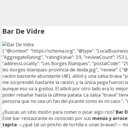
Bar De Vidre
{ "@context": "https://schema.org", "@type": "LocalBusiness"
"AggregateRating", "ratingValue": 3.9, "reviewCount": 153 }, 
"addressLocality": "Les Borges Blanques", "postalCode": "254
les-borges-blanques-provincia-de-lleida.jpg", "review": { "@
ración bastante abundante (4€), allioli y una salsa brava "
me sorprendió bastante la ración, y la única pega fueron l
aunque eso va a gustos. El allioli por otro lado era lo mej
poder rebañar hasta la última patata. La salsa "brava" tien
persona que no sea un fan del picante como es mi caso.", "re
¿Buscas un sitio molón para comer o picar algo rico?
Bar D
Este bar-restaurante es conocido por sus
menús y arroce
tapita
—¿qué tal un pincho de tortilla o unas bravas?— mie