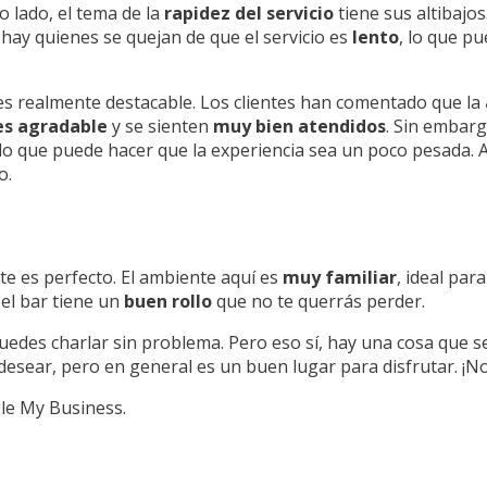
o lado, el tema de la
rapidez del servicio
tiene sus altibajo
o hay quienes se quejan de que el servicio es
lento
, lo que pu
s realmente destacable. Los clientes han comentado que la
es agradable
y se sienten
muy bien atendidos
. Sin embar
 lo que puede hacer que la experiencia sea un poco pesada. As
o.
te es perfecto. El ambiente aquí es
muy familiar
, ideal par
y el bar tiene un
buen rollo
que no te querrás perder.
e puedes charlar sin problema. Pero eso sí, hay una cosa que 
 desear, pero en general es un buen lugar para disfrutar. ¡N
ogle My Business.