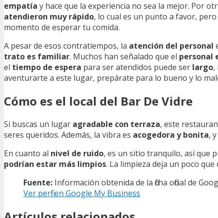
empatía
y hace que la experiencia no sea la mejor. Por otr
atendieron muy rápido
, lo cual es un punto a favor, per
momento de esperar tu comida.
A pesar de esos contratiempos, la
atención del personal
e
trato es familiar
. Muchos han señalado que el
personal 
el
tiempo de espera
para ser atendidos puede ser
largo
,
aventurarte a este lugar, prepárate para lo bueno y lo mal
Cómo es el local del Bar De Vidre
Si buscas un lugar
agradable con terraza
, este restauran
seres queridos. Además, la vibra es
acogedora y bonita
, 
En cuanto al
nivel de ruido
, es un sitio tranquilo, así qu
podrían estar más limpios
. La limpieza deja un poco que
Fuente:
Información obtenida de la ficha oficial de Go
Ver perfil en Google My Business
Artículos relacionados