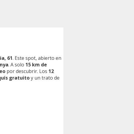
ia, 61
. Este spot, abierto en
anya
. A solo
15 km de
neo
por descubrir. Los
12
uís gratuito
y un trato de