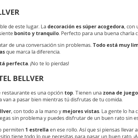
LLVER
ble de este lugar. La
decoración es súper acogedora
, con 
siente
bonito y tranquilo
. Perfecto para una buena charla c
frutar de una conversación sin problemas.
Todo está muy li
las
que marca la diferencia.
tá perfecta
. ¡No te lo pierdas!
TEL BELLVER
ste restaurante es una opción
top
. Tienen una
zona de juego
e la van a pasar bien mientras tú disfrutas de tu comida.
llver
, con todo a la mano y
mejores vistas
. La gente lo ha c
 llegas sin problema y puedes disfrutar de un buen rato sin es
lo permiten
1 estrella
en ese rollo. Así que si piensas llevar 
e sitio tiene todo lo que necesitas para pasar un buen rato. 