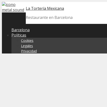
Skip
La Tortería Mexicana
to
content
Restaurante en Barcelona
Barcelona
Políticas
Cookies
Legales
Privacidad