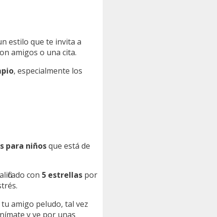
un estilo que te invita a
on amigos o una cita.
mpio
, especialmente los
s para niños
que está de
alificado con
5 estrellas
por
trés.
a tu amigo peludo, tal vez
¡Anímate y ve por unas