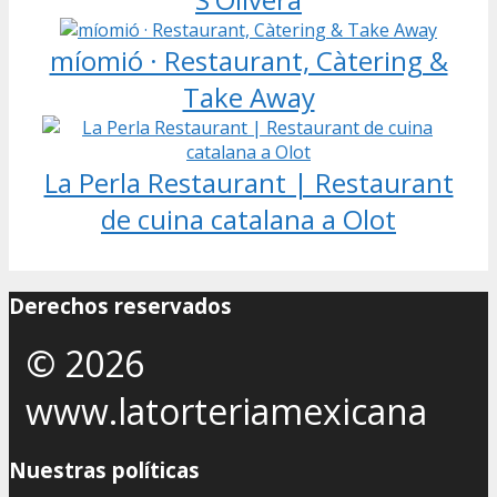
míomió · Restaurant, Càtering &
Take Away
La Perla Restaurant | Restaurant
de cuina catalana a Olot
Derechos reservados
© 2026
www.latorteriamexicana
Nuestras políticas